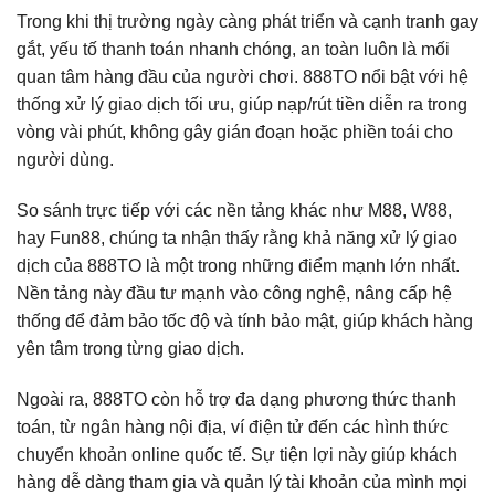
Trong khi thị trường ngày càng phát triển và cạnh tranh gay
gắt, yếu tố thanh toán nhanh chóng, an toàn luôn là mối
quan tâm hàng đầu của người chơi. 888TO nổi bật với hệ
thống xử lý giao dịch tối ưu, giúp nạp/rút tiền diễn ra trong
vòng vài phút, không gây gián đoạn hoặc phiền toái cho
người dùng.
So sánh trực tiếp với các nền tảng khác như M88, W88,
hay Fun88, chúng ta nhận thấy rằng khả năng xử lý giao
dịch của 888TO là một trong những điểm mạnh lớn nhất.
Nền tảng này đầu tư mạnh vào công nghệ, nâng cấp hệ
thống để đảm bảo tốc độ và tính bảo mật, giúp khách hàng
yên tâm trong từng giao dịch.
Ngoài ra, 888TO còn hỗ trợ đa dạng phương thức thanh
toán, từ ngân hàng nội địa, ví điện tử đến các hình thức
chuyển khoản online quốc tế. Sự tiện lợi này giúp khách
hàng dễ dàng tham gia và quản lý tài khoản của mình mọi