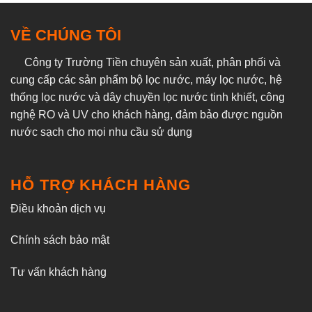
VỀ CHÚNG TÔI
Công ty Trường Tiền chuyên sản xuất, phân phối và
cung cấp các sản phẩm bộ lọc nước, máy lọc nước, hệ
thống lọc nước và dây chuyền lọc nước tinh khiết, công
nghệ RO và UV cho khách hàng, đảm bảo được nguồn
nước sạch cho mọi nhu cầu sử dụng
HỖ TRỢ KHÁCH HÀNG
Điều khoản dịch vụ
Chính sách bảo mật
Tư vấn khách hàng