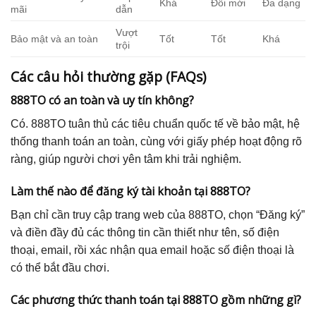
Khá
Đổi mới
Đa dạng
mãi
dẫn
Vượt
Bảo mật và an toàn
Tốt
Tốt
Khá
trội
Các câu hỏi thường gặp (FAQs)
888TO có an toàn và uy tín không?
Có. 888TO tuân thủ các tiêu chuẩn quốc tế về bảo mật, hệ
thống thanh toán an toàn, cùng với giấy phép hoạt động rõ
ràng, giúp người chơi yên tâm khi trải nghiệm.
Làm thế nào để đăng ký tài khoản tại 888TO?
Bạn chỉ cần truy cập trang web của 888TO, chọn “Đăng ký”
và điền đầy đủ các thông tin cần thiết như tên, số điện
thoại, email, rồi xác nhận qua email hoặc số điện thoại là
có thể bắt đầu chơi.
Các phương thức thanh toán tại 888TO gồm những gì?