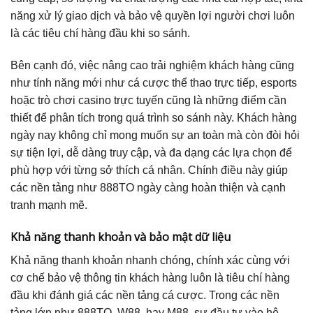
năng xử lý giao dịch và bảo vệ quyền lợi người chơi luôn
là các tiêu chí hàng đầu khi so sánh.
Bên cạnh đó, việc nâng cao trải nghiệm khách hàng cũng
như tính năng mới như cá cược thể thao trực tiếp, esports
hoặc trò chơi casino trực tuyến cũng là những điểm cần
thiết để phân tích trong quá trình so sánh này. Khách hàng
ngày nay không chỉ mong muốn sự an toàn mà còn đòi hỏi
sự tiện lợi, dễ dàng truy cập, và đa dạng các lựa chọn để
phù hợp với từng sở thích cá nhân. Chính điều này giúp
các nền tảng như 888TO ngày càng hoàn thiện và cạnh
tranh mạnh mẽ.
Khả năng thanh khoản và bảo mật dữ liệu
Khả năng thanh khoản nhanh chóng, chính xác cùng với
cơ chế bảo vệ thông tin khách hàng luôn là tiêu chí hàng
đầu khi đánh giá các nền tảng cá cược. Trong các nền
tảng lớn như 888TO, W88, hay M88, sự đầu tư vào hệ