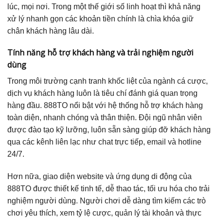
lúc, mọi nơi. Trong một thế giới số linh hoạt thì khả năng
xử lý nhanh gọn các khoản tiền chính là chìa khóa giữ
chân khách hàng lâu dài.
Tính năng hỗ trợ khách hàng và trải nghiệm người
dùng
Trong môi trường cạnh tranh khốc liệt của ngành cá cược,
dịch vụ khách hàng luôn là tiêu chí đánh giá quan trọng
hàng đầu. 888TO nổi bật với hệ thống hỗ trợ khách hàng
toàn diện, nhanh chóng và thân thiện. Đội ngũ nhân viên
được đào tạo kỹ lưỡng, luôn sẵn sàng giúp đỡ khách hàng
qua các kênh liên lạc như chat trực tiếp, email và hotline
24/7.
Hơn nữa, giao diện website và ứng dụng di động của
888TO được thiết kế tinh tế, dễ thao tác, tối ưu hóa cho trải
nghiệm người dùng. Người chơi dễ dàng tìm kiếm các trò
chơi yêu thích, xem tỷ lệ cược, quản lý tài khoản và thực