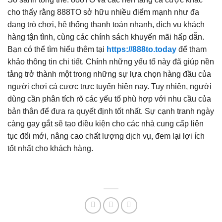
cho thấy rằng 888TO sở hữu nhiều điểm mạnh như đa
dạng trò chơi, hệ thống thanh toán nhanh, dịch vụ khách
hàng tận tình, cùng các chính sách khuyến mãi hấp dẫn.
Bạn có thể tìm hiểu thêm tại
https://888to.today
để tham
khảo thông tin chi tiết. Chính những yếu tố này đã giúp nền
tảng trở thành một trong những sự lựa chọn hàng đầu của
người chơi cá cược trực tuyến hiện nay. Tuy nhiên, người
dùng cần phân tích rõ các yếu tố phù hợp với nhu cầu của
bản thân để đưa ra quyết định tốt nhất. Sự cạnh tranh ngày
càng gay gắt sẽ tạo điều kiện cho các nhà cung cấp liên
tục đổi mới, nâng cao chất lượng dịch vụ, đem lại lợi ích
tốt nhất cho khách hàng.