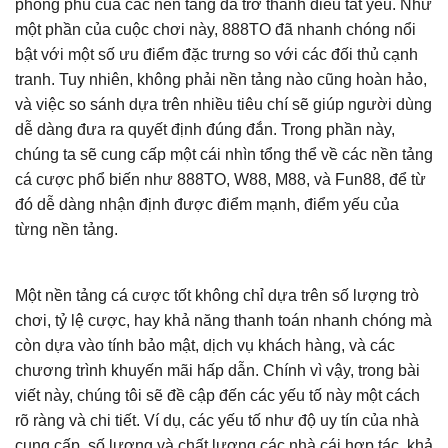
phong phú của các nền tảng đã trở thành điều tất yếu. Như
một phần của cuộc chơi này, 888TO đã nhanh chóng nổi
bật với một số ưu điểm đặc trưng so với các đối thủ cạnh
tranh. Tuy nhiên, không phải nền tảng nào cũng hoàn hảo,
và việc so sánh dựa trên nhiều tiêu chí sẽ giúp người dùng
dễ dàng đưa ra quyết định đúng đắn. Trong phần này,
chúng ta sẽ cung cấp một cái nhìn tổng thể về các nền tảng
cá cược phổ biến như 888TO, W88, M88, và Fun88, để từ
đó dễ dàng nhận định được điểm mạnh, điểm yếu của
từng nền tảng.
Một nền tảng cá cược tốt không chỉ dựa trên số lượng trò
chơi, tỷ lệ cược, hay khả năng thanh toán nhanh chóng mà
còn dựa vào tính bảo mật, dịch vụ khách hàng, và các
chương trình khuyến mãi hấp dẫn. Chính vì vậy, trong bài
viết này, chúng tôi sẽ đề cập đến các yếu tố này một cách
rõ ràng và chi tiết. Ví dụ, các yếu tố như độ uy tín của nhà
cung cấp, số lượng và chất lượng các nhà cái hợp tác, khả