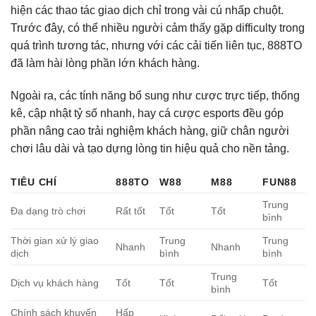
hiện các thao tác giao dịch chỉ trong vài cú nhấp chuột.
Trước đây, có thể nhiều người cảm thấy gặp difficulty trong
quá trình tương tác, nhưng với các cải tiến liên tục, 888TO
đã làm hài lòng phần lớn khách hàng.
Ngoài ra, các tính năng bổ sung như cược trực tiếp, thống
kê, cập nhật tỷ số nhanh, hay cá cược esports đều góp
phần nâng cao trải nghiệm khách hàng, giữ chân người
chơi lâu dài và tạo dựng lòng tin hiệu quả cho nền tảng.
TIÊU CHÍ
888TO
W88
M88
FUN88
Trung
Đa dạng trò chơi
Rất tốt
Tốt
Tốt
bình
Thời gian xử lý giao
Trung
Trung
Nhanh
Nhanh
dịch
bình
bình
Trung
Dịch vụ khách hàng
Tốt
Tốt
Tốt
bình
Chính sách khuyến
Hấp