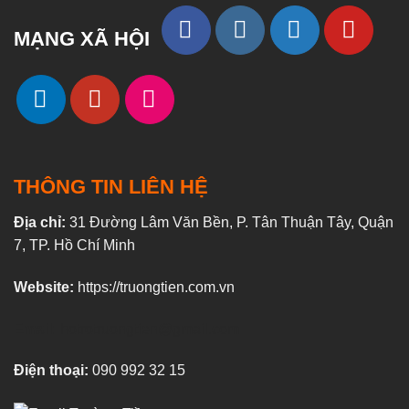
MẠNG XÃ HỘI
THÔNG TIN LIÊN HỆ
Địa chỉ:
31 Đường Lâm Văn Bền, P. Tân Thuận Tây, Quận
7, TP. Hồ Chí Minh
Website:
https://truongtien.com.vn
Email:
hotrotruongtien@gmail.com
Điện thoại:
090 992 32 15