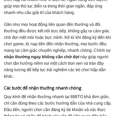
giúp mọi thủ tục diễn ra trong thời gian ngắn, đáp ứng
nhanh nhu cầu giải trí của khách hàng.
Gần như mọi hoạt động liên quan đến thưởng và đổi
thưởng đều được kết nối trực tiếp, không gây ra cảm giác
chờ đợi mệt mỏi hoặc bực mình. Kể từ khi đăng ký đến khi
chơi game, từ nạp tiền đến nhận thưởng, mọi bước đều
mang lại cảm giác chuyên nghiệp, nhanh chóng. Chính sự
nhận thưởng ngay không cần chờ đợi
này giúp người
chơi tận hưởng niềm vui một cách trọn vẹn và tràn đầy
năng lượng để tiếp tục trải nghiệm các trò chơi hấp dẫn
khác.
Các bước để nhận thưởng nhanh chóng
Quy trình để nhận thưởng nhanh tại 888TO khá đơn giản,
chỉ cần đúng theo các bước hướng dẫn của nhà cung cấp.
Đầu tiên, người chơi cần đăng ký tài khoản và xác thực