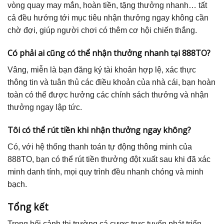
vòng quay may mắn, hoàn tiền, tặng thưởng nhanh… tất
cả đều hướng tới mục tiêu nhận thưởng ngay không cần
chờ đợi, giúp người chơi có thêm cơ hội chiến thắng.
Có phải ai cũng có thể nhận thưởng nhanh tại 888TO?
Vâng, miễn là bạn đăng ký tài khoản hợp lệ, xác thực
thông tin và tuân thủ các điều khoản của nhà cái, bạn hoàn
toàn có thể được hưởng các chính sách thưởng và nhận
thưởng ngay lập tức.
Tôi có thể rút tiền khi nhận thưởng ngay không?
Có, với hệ thống thanh toán tự động thông minh của
888TO, bạn có thể rút tiền thưởng đột xuất sau khi đã xác
minh danh tính, mọi quy trình đều nhanh chóng và minh
bạch.
Tổng kết
Trong bối cảnh thị trường cá cược trực tuyến phát triển