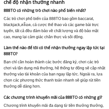
chế độ nhận thưởng nhanh
888TO có những trò chơi nào phổ biến nhất?
Các trò chơi phổ biến của 888TO bao gồm baccarat,
blackjack,สล็อต, cá cược thể thao và các game bài trực
tuyến, tất cả đều đảm bảo về chất lượng và độ bảo mật
cao, mang lại cảm giác chân thực và sôi động.
Làm thế nào để tôi có thể nhận thưởng ngay lập tức tại
888TO?
Bạn chỉ cần hoàn thành các bước đăng ký, chơi các trò
chơi và tận dụng mã thưởng, hệ thống tự động sẽ cập nhật
thưởng vào tài khoản của bạn ngay lập tức. Ngoài ra, lựa
chọn các phương thức thanh toán nhanh sẽ giúp rút tiền
thưởng dễ dàng hơn.
Các chương trình khuyến mãi của 888TO có những gì?
Chương trình khuyến mãi đa dạng từ tiền thưởng thưởng,