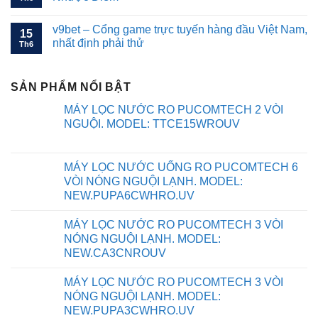
v9bet – Cổng game trực tuyến hàng đầu Việt Nam,
15
nhất định phải thử
Th6
SẢN PHẨM NỔI BẬT
MÁY LỌC NƯỚC RO PUCOMTECH 2 VÒI
NGUỘI. MODEL: TTCE15WROUV
MÁY LỌC NƯỚC UỐNG RO PUCOMTECH 6
VÒI NÓNG NGUỘI LẠNH. MODEL:
NEW.PUPA6CWHRO.UV
MÁY LỌC NƯỚC RO PUCOMTECH 3 VÒI
NÓNG NGUỘI LẠNH. MODEL:
NEW.CA3CNROUV
MÁY LỌC NƯỚC RO PUCOMTECH 3 VÒI
NÓNG NGUỘI LẠNH. MODEL:
NEW.PUPA3CWHRO.UV